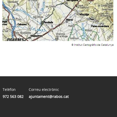
Telèfon
Correu electrònic
972 563 082
ajuntament@rabos.cat