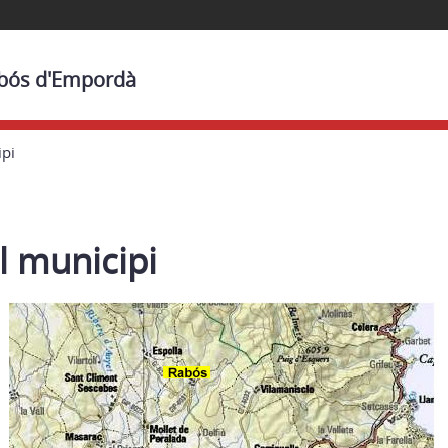
abós d'Empordà
ipi
l municipi